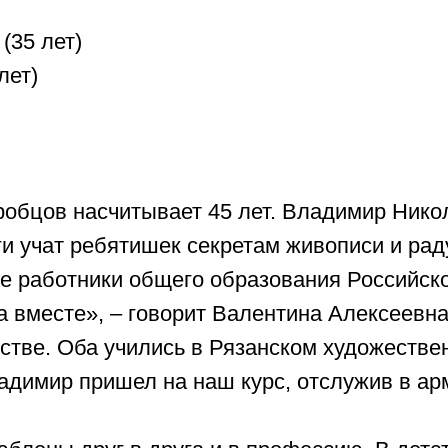
в насчитывает 45 лет. Владимир Николаевич и 
ат ребятишек секретам живописи и радуют своим
ботники общего образования Российской Федера
сте», – говорит Валентина Алексеевна. Они не р
. Оба учились в Рязанском художественном учили
ир пришел на наш курс, отслужив в армии», – р
ны друг в друга и в профессию. В детстве мален
ки своих работ. Ее талант заметил учитель рисо
Конкурс был большой, но Валентина справилась.
сначала в художественной школе, директором к
вание «Школа искусств». Супруги работают там д
делу Владимир Николаевич и Валентина Алексее
ры Министерства образования. В их семейной ко