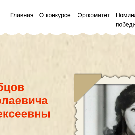
Главная
О конкурсе
Оргкомитет
Номин
побед
ов
евича
сеевны