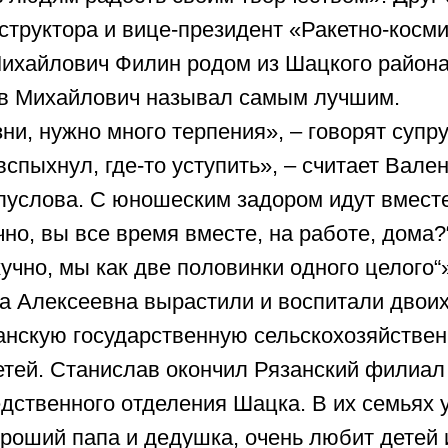
ксеевна вырастили и воспитали двоих сыновей.
ую государственную сельскохозяйственную акаде
 Станислав окончил Рязанский филиал Московск
енного отделения Шацка. В их семьях уже подрас
 папа и дедушка, очень любит детей и внуков, –
имностью». Сыновья Горобцов не стали художник
ием рисуют в свободное время. Внуки Владимира
тся подражать дедушке и бабушке и, может быт
виде
сем