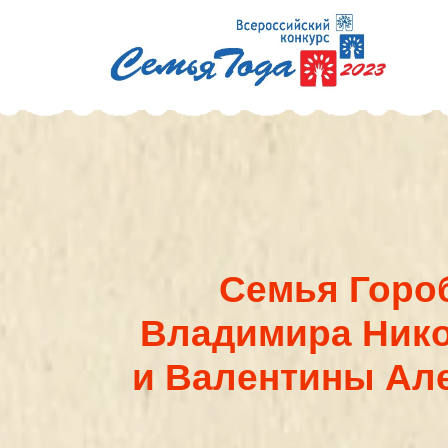
Семья Горобц
Владимира Никола
и Валентины Алек