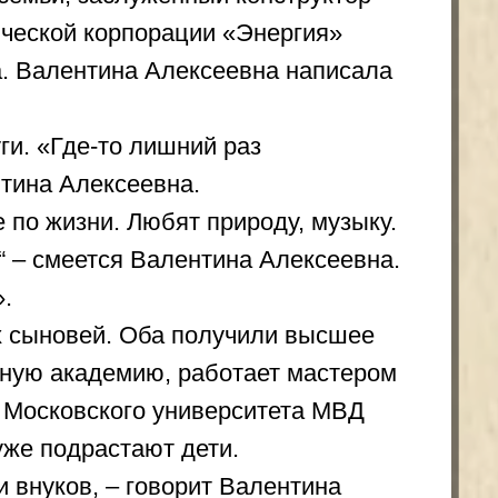
 Оба получили высшее
мию, работает мастером
ого университета МВД
тают дети.
 говорит Валентина
ами, но им передался
 Николаевича и
ь, продолжат творческую
овизитка
ьи