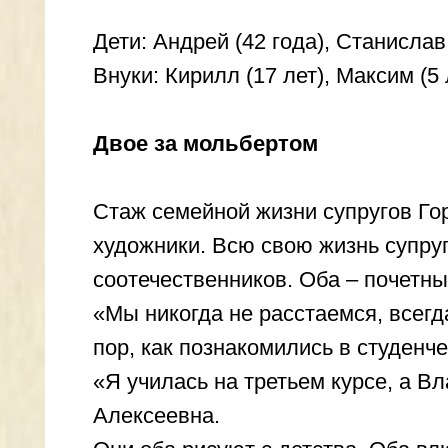
Стаж семейной жизни супругов Горобцо
художники. Всю свою жизнь супруги уч
соотечественников. Оба – почетные ра
«Мы никогда не расстаемся, всегда вме
пор, как познакомились в студенчестве
«Я училась на третьем курсе, а Владим
Алексеевна.
Они оба рисуют с детства. Оба влюбле
неделю устраивала для соседей выстав
поступать в художественное училище. 
Супруги всю жизнь работали вместе – 
Николаевич. Позже школа получила наз
творческий подход и любовь к своему 
награждались районным отделом культу