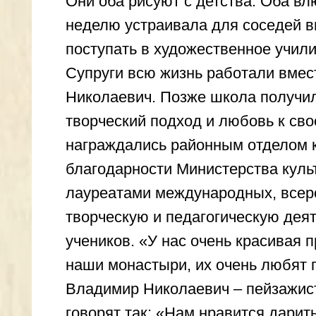
благодарности Министерства культуры 
лауреатами международных, всероссий
творческую и педагогическую деятельн
учеников. «У нас очень красивая приро
наши монастыри, их очень любят горож
Владимир Николаевич – пейзажист, Вал
говорят так: «Нам нравится дарить люд
РФ, заместитель генерального констру
имени С.П. Королева» Вячеслав Михай
его портрет. Этот портрет Вячеслав М
«В живописи, как и в семейной жизни, н
промолчать, когда другой сгоряча вспых
Супруги понимают друг друга с полусло
«Многие спрашивают: „Вам не скучно, в
– Я всегда отвечаю: „Никогда не скучно