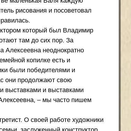
победителями и
одолжают свою
ами и выставками
а, – мы часто пишем
 своей работе художники
служенный конструктор
орпорации «Энергия»
на Алексеевна написала
о лишний раз
сеевна.
 Любят природу, музыку.
ся Валентина Алексеевна.