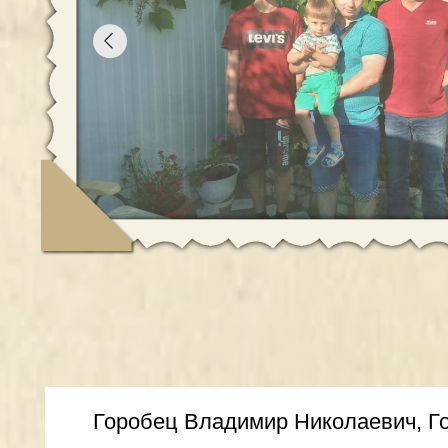
Горобец Владимир Николаевич, Горобе
Дети: Андрей (42 года), Станислав (35 л
Внуки: Кирилл (17 лет), Максим (5 лет)
Двое за мольбертом