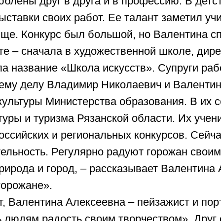
и туризма Рязанской области. Их ученики были 
ских и региональных конкурсов. Сейчас они пр
ость. Регулярно радуют горожан своими выставк
да и город, – рассказывает Валентина Алексеевн
ане».
ентина Алексеевна – пейзажист и портретист. О
ям радость своим творчеством». Друг семьи, за
ктора и вице-президент «Ракетно-космической к
лович Филин родом из Шацкого района. Валенти
ихайлович называл самым лучшим.
ужно много терпения», – говорят супруги. «Где-т
нул, где-то уступить», – считает Валентина Алек
ва. С юношеским задором идут вместе по жизни.
ы все время вместе, на работе, дома?“ – смеет
, мы как две половинки одного целого“».