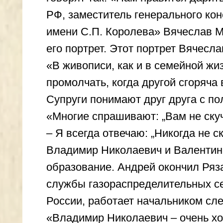
Владимир Николаевич и Валентина Але
образование. Андрей окончил Рязанск
службы газораспределительных сетей.
России, работает начальником следств
«Владимир Николаевич – очень хороший
Алексеевна. – И они ему отвечают вза
талант родителей, и они с удовольств
Валентины Алексеевны во всем стараю
династию.