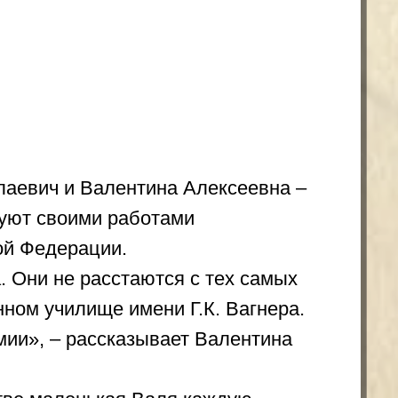
Валентина Алексеевна –
и работами
ции.
асстаются с тех самых
ще имени Г.К. Вагнера.
ассказывает Валентина
ькая Валя каждую
вания и посоветовал
оторый был Владимир
о сих пор. За
вна неоднократно
пилке есть и