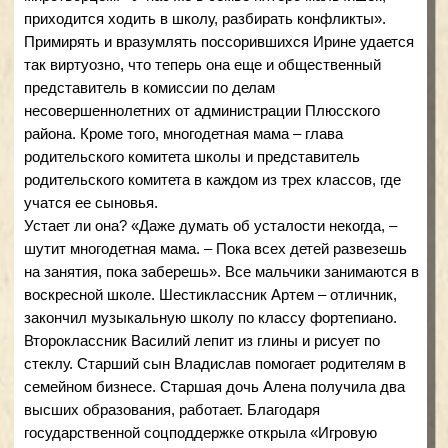
за совместную жизнь, – это терпение. «Иногда
приходится считать до 10, чтобы не раскричаться на
кого-нибудь из мальчишек», – признается она.
За свою активную родительскую и общественную
позицию Ивановы не раз награждались почетными
грамотами и благодарностями. Супруги Ивановы
уверены: главное условие счастливой семейной жизни и
хорошего воспитания – любить детей. «Без любви
никакого воспитания не получится», – в один голос
утверждают Ирина и Михаил Ивановы.