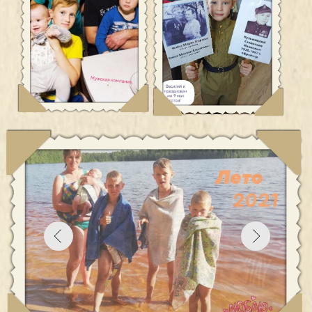
Иванов Михаил Геннадьевич, Иванова Ирина
Николаевна
Дети: Владислав (29 лет), Алена (27 лет), Артем (13 лет),
Никита (11 лет), Василий (8 лет), Михаил (2 года)
Воспитание любовью
Быть примером для своих детей, вдохновлять их на
творчество и трудолюбие – задача дружной семьи
Ивановых. Супруги вместе уже 28 лет. Двое детей –