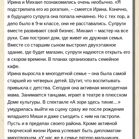
несовершеннолетних от администрации Плюсского
района. Кроме того, многодетная мама – глава
родительского комитета школы и представитель
родительского комитета в каждом из трех классов, где
учатся ее сыновья.
Устает ли она? «Даже думать об усталости некогда, –
шутит многодетная мама. – Пока всех детей развезешь
на занятия, пока заберешь». Все мальчики занимаются в
воскресной школе. Шестиклассник Артем – отличник,
закончил музыкальную школу по классу фортепиано.
Второклассник Василий лепит из глины и рисует по
стеклу. Старший сын Владислав помогает родителям в
семейном бизнесе. Старшая дочь Алена получила два
высших образования, работает. Благодаря
государственной соцподдержке открыла «Игровую
комнату для подростков». Четвероклассник Никита
играет в футбол, волейбол, настольный теннис,
постоянно участвует в соревнованиях.
Ребята помогают маме на работе и папе по дому. Каждое
воскресенье семья Ивановых печет блины и выезжает
на природу, знакомиться с достопримечательностями
малой родины. Они любят играть в футбол, рыбачить,
кататься на лыжах, с горки на санках, летом ездить с
палатками на озеро, ходить в лес по грибы. «Нам
нравится в выходной день приехать в лес, где-нибудь у
озера, посидеть в тишине», – делится Ирина.
Многодетная мама говорит, что главное, чему научилась