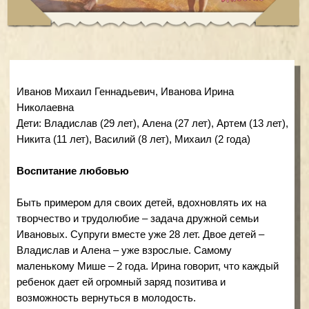
Владислав и Алена – уже взрослые. Самому
маленькому Мише – 2 года. Ирина говорит, что каждый
ребенок дает ей огромный заряд позитива и
возможность вернуться в молодость.
Ирина и Михаил познакомились очень необычно. «Я
подстрелила его из рогатки», – смеется Ирина. Конечно,
в будущего супруга она попала нечаянно. Но с тех пор, а
дело было в 9-м классе, они не расставались. Супруги
вместе развивают свой бизнес. Михаил – мастер на все
руки. Сам построил дом, где живет их дружная семья.
Вместе со старшим сыном выстроил двухэтажное
здание, где будет магазин, супруги надеются открыть его
в скором времени. В планах организовать семейное
кафе.
Ирина выросла в многодетной семье – она была самой
старшей из четверых детей. Шутит, что воспитывать
привыкла с детства. Сегодня она активная многодетная
мама. Занимается танцами, играет в театре в плюсском
Доме культуры. В спектакле «А зори здесь тихие…»
умудрилась выйти на сцену сразу же после рождения
младшего Миши и даже съездить с ним на гастроли.
Пусть и в пределах своего района. Кроме активной
творческой жизни Ирина успевает быть дипломатом-
миротворцем. «У нас же в семье пятеро мальчишек,
приходится ходить в школу, разбирать конфликты».
Примирять и вразумлять поссорившихся Ирине удается
так виртуозно, что теперь она еще и общественный
представитель в комиссии по делам