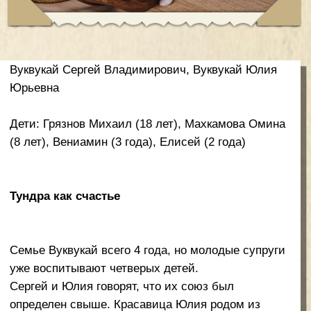
Семье Вуквукай всего 4 года, но молодые супруги
уже воспитывают четверых детей.
Сергей и Юлия говорят, что их союз был
определен свыше. Красавица Юлия родом из
Брянска. В 2018 году она приехала в далекий
Певек как православный волонтер – помогать в
организации лагеря. В Певеке она познакомилась
с обаятельным Сергеем. Огромное расстояние не
испугало влюбленных. Через год Сергей
примчался в Брянск с предложением руки и
сердца. Там и состоялось торжественное
бракосочетание.
Через некоторое время молодая семья уехала в
Певек. Город, который познакомил влюбленных,
стал для Юли родным. Молодые супруги были
счастливы вместе, но через год в семье
случилось горе: осиротели двоюродные братишка
и сестренка Сергея. Супруги без лишних
раздумий взяли ребят под свою опеку. Юля сама
хорошо знает, что такое сиротство. Ее мама
осталась сиротой в 10 лет, ее воспитывала тетя.
Мама Юли выросла и взяла под опеку 6
мальчиков, всего в семье росло 10 детей. Поэтому
Юля, не раздумывая, приняла в семью детей.
Миша и Омина стали для молодых родителей