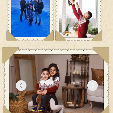
Вуквукай Сергей Владимирович, Вуквукай Юлия
Юрьевна
Дети: Грязнов Михаил (18 лет), Махкамова Омина
(8 лет), Вениамин (3 года), Елисей (2 года)
Тундра как счастье