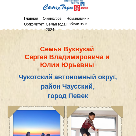
Главная
О конкурсе
Номинации и
победители
Оргкомитет
Семья года.
2024
Семья Вуквукай
Сергея Владимировича и
Юлии Юрьевны
Чукотский автономный округ,
район Чаусский,
город Певек