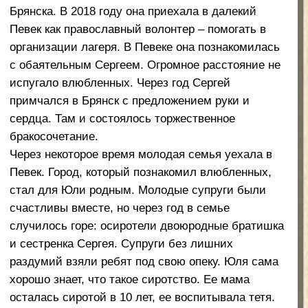
настоящим счастьем. Михаил – спортсмен,
обожает баскетбол. Омина любит учиться,
активно участвует в жизни школы, занимается в
музыкальной школе по классу фортепиано.
Через некоторое время счастья в семье стало
больше – родились сыновья Вениамин и Елисей.
Оба любят играть с папой в мяч, кататься на
снегоходе по тундре.
Глава семьи, Сергей Владимирович, работает
водителем в администрации, заочно учится в
Курском институте, на факультете
«Муниципальное управление». Обожает спорт с
детства – он выпускник спортивной школы по
направлению «Игровые виды спорта». Всех детей
молодой папа активно приобщает к физкультуре.
За победы в спортивных соревнованиях отмечен
почетными грамотами Управления социальной
политики администрации Чукотского
муниципального округа и района.
Его супруга Юлия Юрьевна по профессии повар-
кондитер. До замужества работала на Брянском
заводе полуфабрикатов. Любит баловать
домочадцев кулинарными вкусностями.
Молодые родители своим примером учат детей