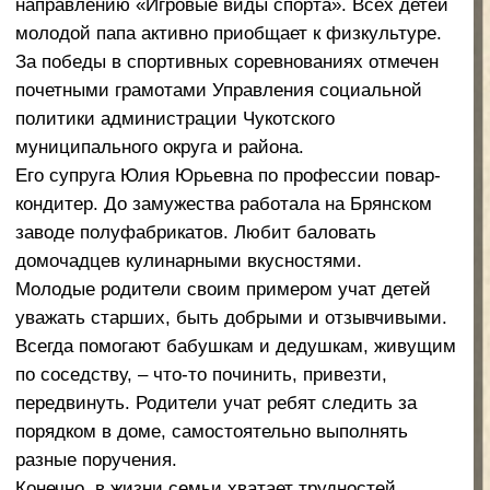
внукам сказки и предания чукотских народов.
Когда дети подрастут, супруги мечтают
отправиться далеко в тундру, к дедушке.
Добраться туда не так-то просто – или на большой
машине, или зимой на снегоходе. Юля говорит,
что местные жители тихие, но очень веселые.
Живут с шуткой и оптимизмом.
Семейные праздники эта большая семья любит
отмечать в тундре. Обязательным атрибутом
любого праздника стали традиционные чукотские
лепешки, испеченные умелыми мамиными руками.