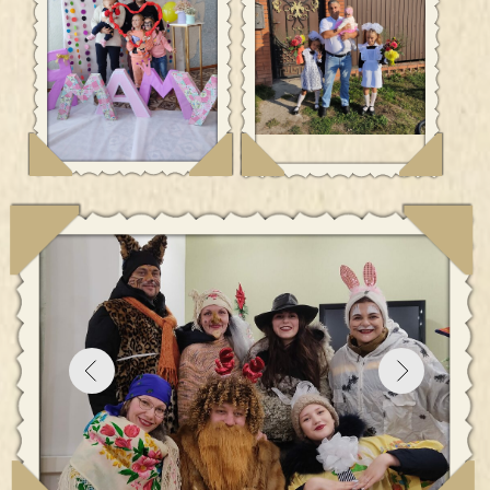
Дудинов Евгений Юрьевич, Дудинова Анастасия
Викторовна
Дети: София (10 лет), Диана (8 лет), Лидия (1 год 7
месяцев)
Всей семьей – на сцену
Семье Дудиновых 10 лет. Творческая семья Евгения и
Анастасии успевает дарить радость всем вокруг: ставят
спектакли на сельской сцене. Хотя профессия у супругов
совсем не творческая. Оба работают в
правоохранительных органах.