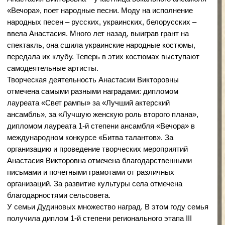
людям радость и сами отвлечься от суровых будней, –
говорит Анастасия, – везде и во всем стараемся ловить
позитив».