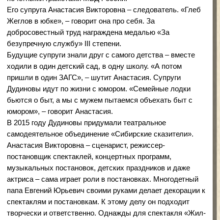
крышей из камыша. «В этом году он сделал такую пушку
на 9 мая, она даже стреляла, – с восторгом рассказывает
Анастасия. – Все спрашивали: „Настоящая?“ В
следующем году планирую повезти пьесу с пушкой на
конкурс».
Каждый год к празднованию Дня Победы многодетная
мама Анастасия ставит на сцене Дома культуры
музыкальный спектакль. Сельчане с нетерпением ждут
военных постановок. В селе Кочки этот праздник всегда
отмечается очень трогательно. Кроме этого, семья
Дудиновых организует концерты, посвященные Дню
полиции, и участвует в них.
«Нам на работе не хватает положительных эмоций, и мы
черпаем их из творчества, – говорит Анастасия, – оно
делает нашу жизнь яркой и красочной».
Анастасия Викторовна – участница вокального ансамбля
«Вечора», поет народные песни. Моду на исполнение
народных песен – русских, украинских, белорусских –
ввела Анастасия. Много лет назад, выиграв грант на
спектакль, она сшила украинские народные костюмы,
передала их клубу. Теперь в этих костюмах выступают
самодеятельные артисты.
Творческая деятельность Анастасии Викторовны
отмечена самыми разными наградами: дипломом
лауреата «Свет рампы» за «Лучший актерский
ансамбль», за «Лучшую женскую роль второго плана»,
дипломом лауреата 1-й степени ансамбля «Вечора» в