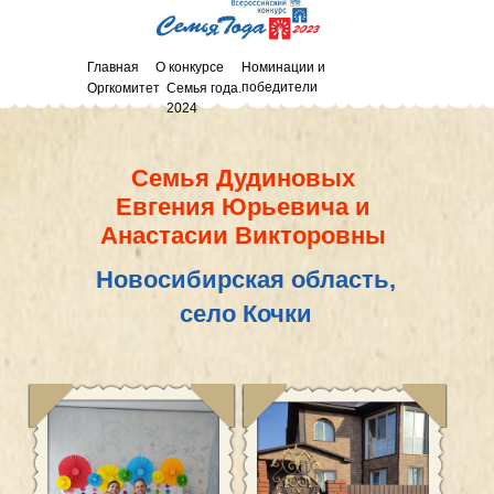
Главная
О конкурсе
Номинации и
победители
Оргкомитет
Семья года.
2024
Семья Дудиновых
Евгения Юрьевича и
Анастасии Викторовны
Новосибирская область,
село Кочки