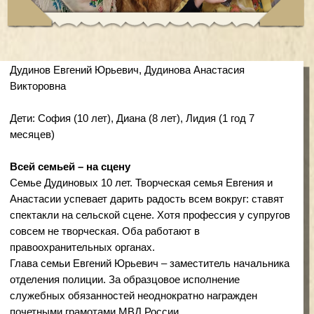
Глава семьи Евгений Юрьевич – заместитель начальника
отделения полиции. За образцовое исполнение
служебных обязанностей неоднократно награжден
почетными грамотами МВД России.
Его супруга Анастасия Викторовна – следователь. «Глеб
Жеглов в юбке», – говорит она про себя. За
добросовестный труд награждена медалью «За
безупречную службу» III степени.
Будущие супруги знали друг с самого детства – вместе
ходили в один детский сад, в одну школу. «А потом
пришли в один ЗАГС», – шутит Анастасия. Супруги
Дудиновы идут по жизни с юмором. «Семейные лодки
бьются о быт, а мы с мужем пытаемся объехать быт с
юмором», – говорит Анастасия.
В 2015 году Дудиновы придумали театральное
самодеятельное объединение «Сибирские сказители».
Анастасия Викторовна – сценарист, режиссер-
постановщик спектаклей, концертных программ,
музыкальных постановок, детских праздников и даже
актриса – сама играет роли в постановках. Многодетный
папа Евгений Юрьевич своими руками делает декорации к
спектаклям и постановкам. К этому делу он подходит
творчески и ответственно. Однажды для спектакля «Жил-
был пес» нужна была хата-мазанка. На улице 45
градусов мороза. Евгений Юрьевич на охотничьих лыжах
отправился на болото за камышом. Когда супруга-
режиссер пришла с работы, ее ждала настоящая хата с