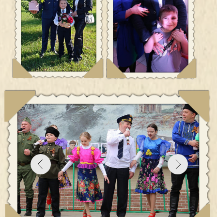
Демяшкин Михаил Васильевич, Демяшкина Татьяна
Андреевна
Дети: Полина (16 лет), Владислав (9 лет)
Счастье села как счастье семьи
Семье Демяшкиных 11 лет. Глава семьи, Михаил Васильевич,
работает главой администрации Князе-Волконского
сельского поселения. Односельчане отмечают, что с его
помощью жизнь в селе стала лучше: обустроены детские