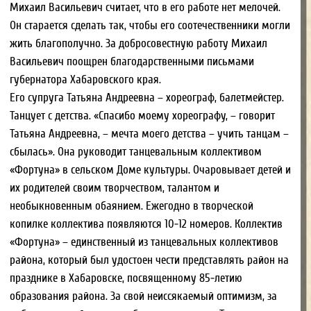
На праздники Демяшкины – и большие, и маленькие –
стараются дарить друг другу подарки, сделанные своими
руками. В День рождения для именинника придумывают
квест: утром виновнику торжества вручается карта, по
которой он ищет подсказки, ведущие к самому главному
подарку.
Михаил Васильевич и Татьяна Андреевна делают все, чтобы
их дети выросли терпеливыми, трудолюбивыми,
целеустремленными. «Детям можно ничего не объяснять, –
говорит Татьяна Андреевна, – они видят, как ведут себя
родители, и берут с них пример». Когда-то родители
Михаила Васильевича и Татьяны Андреевны научили их
помогать всем, кому нужна помощь, больше отдавать, чем
получать. Супруги Демяшкины надеются, что их дети
вырастут честными и достойными людьми.
видеовизитка
семьи