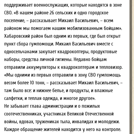
губернатора Хабаровского края.
Его супруга Татьяна Андреевна – хореограф, балетмейстер.
Танцует с детства. «Спасибо моему хореографу, – говорит
Татьяна Андреевна, – мечта моего детства – учить танцам –
сбылась». Она руководит танцевальным коллективом
«Фортуна» в сельском Доме культуры. Очаровывает детей и
их родителей своим творчеством, талантом и
необыкновенным обаянием. Ежегодно в творческой
копилке коллектива появляются 10-12 номеров. Коллектив
«Фортуна» – единственный из танцевальных коллективов
района, который был удостоен чести представлять район на
празднике в Хабаровске, посвященному 85-летию
образования района. За свой неиссякаемый оптимизм, за
добросовестный труд и любовь к творчеству Татьяна
Андреевна отмечена всевозможными дипломами и
почетными грамотами.
Жизнь семьи Демяшкиных невозможно представить без
творчества. Михаил Васильевич с детства поет и играет на
разных инструментах. «Нам вместе никогда не бывает
скучно, – говорит Татьяна Андреевна, – папа с сыном дома
поют дуэтом, вместе выступаем на концертах». Дочь Полина
влюблена в танцы. Владислав читает стихи, участвует во
всех викторинах, концертах и конкурсах, которые проходят
в школе и Доме культуры.