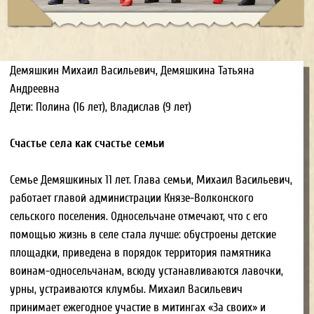
площадки, приведена в порядок территория памятника
воинам-односельчанам, всюду устанавливаются лавочки,
урны, устраиваются клумбы. Михаил Васильевич
принимает ежегодное участие в митингах «За своих» и
поддерживает военнослужащих, которые находятся в зоне
СВО. «В нашем районе 26 сельских и одно городское
поселение, – рассказывает Михаил Васильевич, – всем
районом мы помогаем нашим мобилизованным бойцам».
Хабаровский район был одним из первых, где был открыт
пункт сбора гумпомощи. Михаил Васильевич вместе с
односельчанами закупает квадрокоптеры, продуктовые
наборы, средства личной гигиены. Недавно бойцам
отправили аккумуляторы к квадрокоптерам и тепловизор.
«Мы одними из первых отправили в зону СВО гумпомощь
весом более 10 тонн, – рассказывает Михаил Васильевич, –
там было все: и нижнее белье, и продукты, и влажные
салфетки, и теплая одежда, и многое другое».
Не забывает глава администрации и о пожилых
соотечественниках, участниках Великой Отечественной
войны, вдовах, тружениках тыла, инвалидах и молодежи.
Каждое обращение жителей находится у него на контроле.
Михаил Васильевич считает, что в его работе нет мелочей.
Он старается сделать так, чтобы его соотечественники могли
жить благополучно. За добросовестную работу Михаил
Васильевич поощрен благодарственными письмами