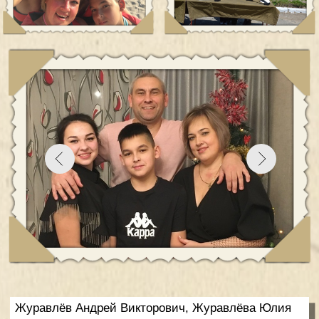
Журавлёв Андрей Викторович, Журавлёва Юлия
Викторовна
Дети: Арина (21 год), Аким (14 лет)
Есть такая профессия – Родину защищать
Семье Журавлёвых 22 года. За эти годы семья
проехала много тысяч километров. Она не один
раз сменила географическое положение, но
осталась верной семейной традиции – защищать
Родину. Глава семьи, Андрей Викторович, как и его
отец и дед, военнослужащий.
«Есть такая профессия – Родину защищать», –
говорит с гордостью Андрей Викторович. С этими