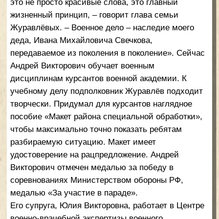
Викторовна.
Будущие супруги познакомились в военной
академии. Андрей был курсантом, Юлия работала
в медпункте академии. «Мы увиделись и больше
не расставались, – вспоминает Юлия Викторовна.
– Предложение стать супругой было по-военному
кратким: „Готова ли ты поехать со мной в качестве
жены, куда отправит служить Родина?“. Ответ,
конечно же, был положительным». Она проехала
за мужем тысячи километров, сменила множество
мест службы и за 20 с небольшим лет совместной
жизни ни на минуту не пожалела, что согласилась
выйти за него замуж. «Тяготы военной жизни
помогает пережить любовь, взаимопонимание, –
делится Юлия Викторовна. – Мы знаем, что мы
есть друг у друга в любую трудную и счастливую
минуту».
У супругов Журавлёвых двое детей. Старшая дочь
Арина достойно продолжает династию
военнослужащих – учится там же, где когда-то
учился отец, в Военной академии радиационной,
химической, биологической защиты имени
маршала Советского Союза С.К. Тимошенко в
Костроме. «Офицер – это олицетворение чести и