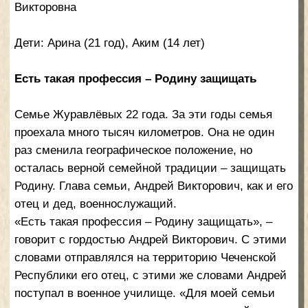
словами отправлялся на территорию Чеченской
Республики его отец, с этими же словами Андрей
поступал в военное училище. «Для моей семьи
это не просто красивые слова, это главный
жизненный принцип, – говорит глава семьи
Журавлёвых. – Военное дело – наследие моего
деда, Ивана Михайловича Свечкова,
передаваемое из поколения в поколение». Сейчас
Андрей Викторович обучает военным
дисциплинам курсантов военной академии. К
учебному делу подполковник Журавлёв подходит
творчески. Придумал для курсантов наглядное
пособие «Макет района специальной обработки»,
чтобы максимально точно показать ребятам
разбираемую ситуацию. Макет имеет
удостоверение на рацпредложение. Андрей
Викторович отмечен медалью за победу в
соревнованиях Министерством обороны РФ,
медалью «За участие в параде».
Его супруга, Юлия Викторовна, работает в Центре
военно-врачебной экспертизы военного
комиссариата Смоленской области. «Связав свою
жизнь с офицером российской армии, я посвятила
себя служению Родине», – говорит Юлия