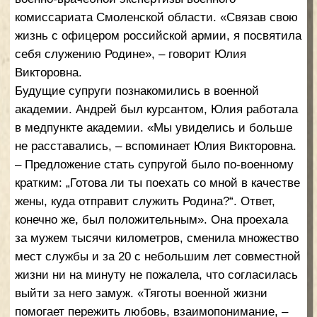
доблести, благородства и верности», – считают в
семье Журавлёвых. Младший сын Аким тоже
мечтает стать офицером и быть похожим на
родителей, старшую сестру, деда и прадеда.
«Я горжусь тем, что последовала примеру отца, –
говорит юная защитница, – для меня это не просто
профессия, это долг – сберечь память о своих
предках». В прошлом году Арина удостоилась
чести стать участником парада, посвященного
Дню Победы, и пройти по Красной площади.
Семья Журавлёвых старается проводить все
праздники вместе. Ходить в театр, играть в
волейбол. После напряженного рабочего дня их
встречает дома любимый питомец – йоркширский
терьер Арчи. Журавлёвы любят пересматривать
семейные видео, делиться с детьми
воспоминаниями. «Хранить традиции семьи – это
видеовизитка
счастье», – уверены супруги Журавлёвы.
семьи