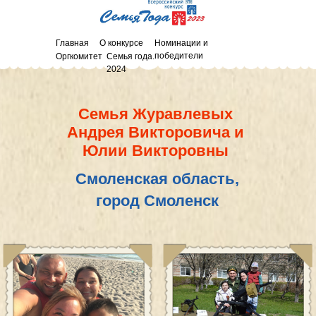
Главная
О конкурсе
Номинации и
победители
Оргкомитет
Семья года.
2024
Семья Журавлевых
Андрея Викторовича и
Юлии Викторовны
Смоленская область,
город Смоленск